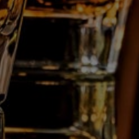
E:
info@gdc.be
Wie zijn wij?
Professionals
Bottelen op maat
Nieuws
Contact
Volg ons op:
Deze website maakt gebruik van cookies
De website van Les Grandes Distilleries de Charleroi nv gebruikt functionele cookies. In het
geval van het analyseren van websiteverkeer of advertenties, worden ook cookies gebruikt
voor het delen van informatie, over uw gebruik van onze site, met onze analysepartners,
Webdesign by IDcreation 2021
sociale media en advertentiepartners, die deze kunnen combineren met andere
informatie die u aan hen heeft verstrekt of die zij hebben verzameld op basis van uw
Cookie policy
gebruik van hun diensten.
Privacy policy