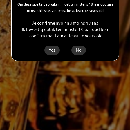
paar verrassingen...We kijken nu al naar uit!
Om deze site te gebruiken, moet u minstens 18 jaar oud zijn
To use this site, you must be at least 18 years old
Terug
Je confirme avoir au moins 18 ans
Ik bevestig dat ik ten minste 18 jaar oud ben
I confirm that I am at least 18 years old
Yes
No
Les Grandes Distilleries De Charleroi Nv
Rue des Verreries, 44/A
B-6040
Jumet
België
T:
+32 71 28 11 70