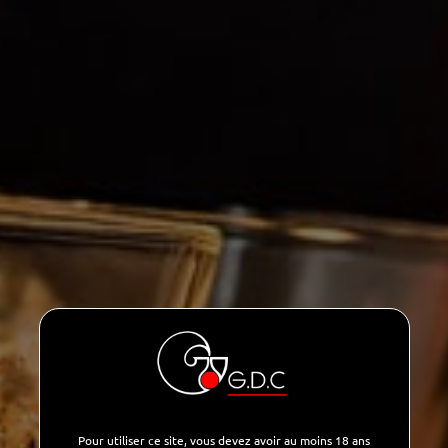
Prowein 2023 trok 49.000 bezoekers en
bracht meer dan 6.000 exposanten samen uit
de wereld van sterke dranken, waaronder wij.
We vonden het fantastisch om nieuwe
contacten te leggen en onze relaties met
onze huidige partners en klanten te
verduurzamen.
In 2024 zullen we er ook bij zijn.... met een
Pour utiliser ce site, vous devez avoir au moins 18 ans