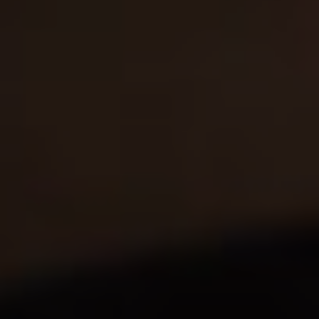
ELIA BLANCO
12%
1.5L