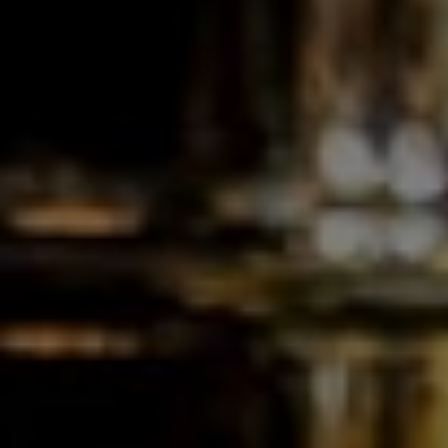
Les Grandes Distilleries De Charleroi SA
Rue des Verreries, 44/A
B-6040
Jumet
Belgique
Tél. :
+32 71 28 11 70
E-mail :
info@gdc.be