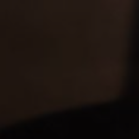
FUNNY
FUNNY
Découvrez notre gamme Funny!