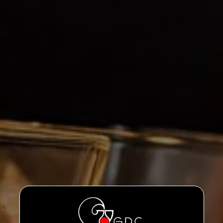
Depuis plus de 30 ans, Funny élabore des spiritueux sans alcool
...
grâce aux méthodes traditionnelles des fabricants de
spiritueux, combinant les meilleurs distillats, infusions et
essences naturelles. En temps que pionnier et créateur de
marché pour les spiritueux sans alcool, vous goûterez
immédiatement notre savoir-faire avec nos produits qui ont
exactement le même goût que les spiritueux et liqueurs
desquels ils s’inspirent.
FUNNY : vivez une Full Fun Expérience et 0% d'alcool
Rendez-vous sur:
#NoFunnyNoParty
FUNNY DRINKS :
https://www.facebook.com/funnybedrinks/
www.funny.be