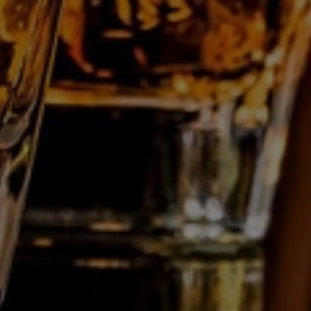
B-6040
Jumet
Belgique
Tél. :
+32 71 28 11 70
E-mail :
info@gdc.be
Qui sommes nous?
Professionnels
Soutirage à façon
Actualités
Contact
Suivez-nous sur :