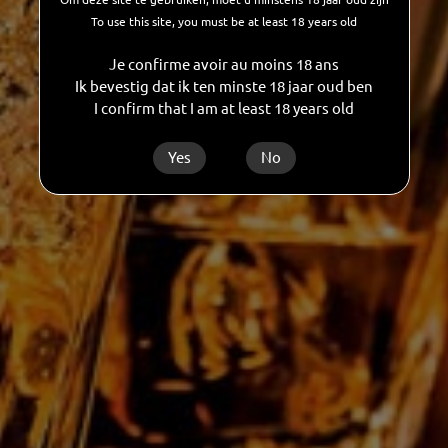
To use this site, you must be at least 18 years old
Retour
Je confirme avoir au moins 18 ans
Ik bevestig dat ik ten minste 18 jaar oud ben
I confirm that I am at least 18 years old
Yes
No
Les Grandes Distilleries De Charleroi SA
Rue des Verreries, 44/A
B-6040
Jumet
Belgique
Tél. :
+32 71 28 11 70
E-mail :
info@gdc.be