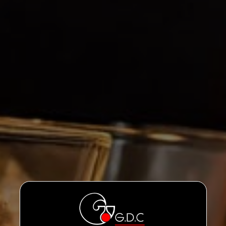
Gin élaboré avec 17 épices dont la majorité du
Curcuma, il représente les saveurs épicées de
l’Orient venues par la mythique Route des
Indes et vous offre une merveilleuse
jouissance gustative.
Titrant à 40 degrés, notre Gin est le seul au
monde épicé au Curcuma et donc le seul d’une
couleur jaune or.
Il rafraîchira les papilles avec ses notes
d’huiles essentielles citronnées et son goût
légèrement doux.