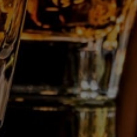
Belgique
Tél. :
+32 71 28 11 70
E-mail :
info@gdc.be
Qui sommes nous?
Professionnels
Soutirage à façon
Actualités
Contact
Suivez-nous sur :
Ce site web utilise des cookies