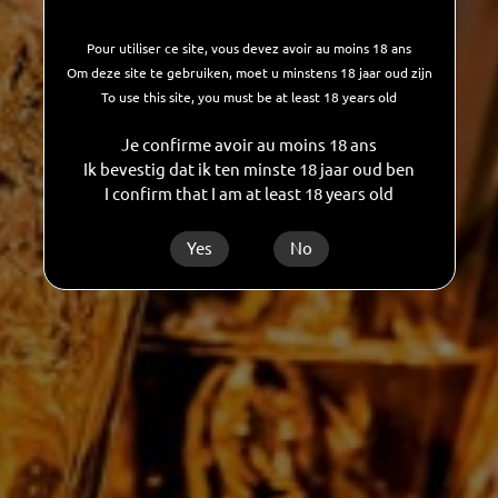
Curcu Gin est distillé aux Grandes Distilleries
de Charleroi
Pour utiliser ce site, vous devez avoir au moins 18 ans
Om deze site te gebruiken, moet u minstens 18 jaar oud zijn
Label CERTISYS et donc 100% BIO.
To use this site, you must be at least 18 years old
Je confirme avoir au moins 18 ans
Ik bevestig dat ik ten minste 18 jaar oud ben
Retour
I confirm that I am at least 18 years old
Yes
No
Les Grandes Distilleries De Charleroi SA
Rue des Verreries, 44/A
B-6040
Jumet