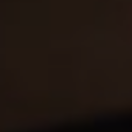
rouges
- Molotoff Pink : un cocktail à la vodka au goût de fraise et
cranberry
Et découvrez le reste de la gamme Molotoff : Melon,
Orange, Peach et Lemon
VODKA LEMON MOLOTOFF
15%
0,7l
Citron