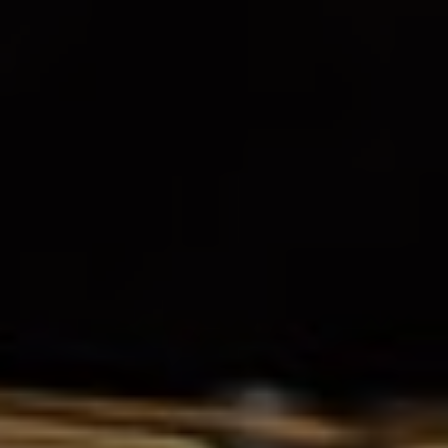
VODKA MELON MOLOTOFF
15%
0,7l
Melon