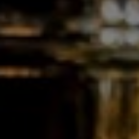
Les Grandes Distilleries De Charleroi SA
Rue des Verreries, 44/A
B-6040
Jumet
Belgique
Tél. :
+32 71 28 11 70
E-mail :
info@gdc.be