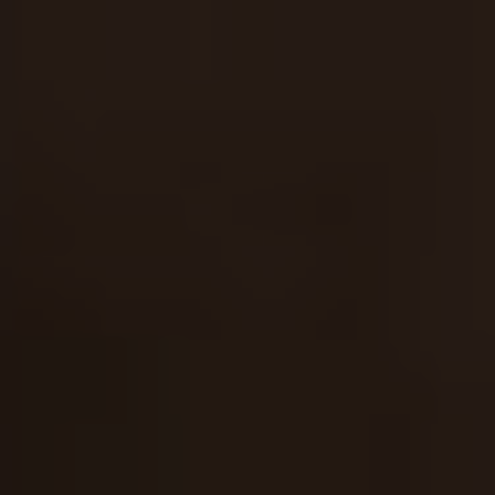
Molotoff
La gamme « Cocktails Molotoff » se compose de divers alcools
prêts à boire à base de vodkas aromatisées aux fruits. Le tout
à 15 % seulement.
...
À déguster en shots ou en cocktail. La gamme «Cocktail
Molotoff» vous réserve une multitude de saveurs qui séduiront
toutes les papilles :
- Vodka Molotoff : une vodka à 37,5°
- Molotoff Red : un cocktail à la vodka au goût de fruits