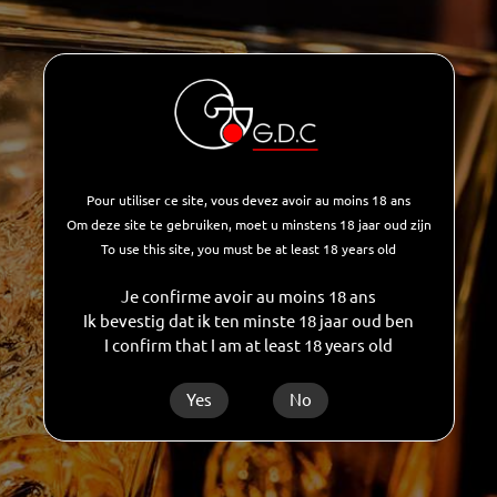
chargés dans les cales des bateaux pour se bonifier grâce aux e
Pour utiliser ce site, vous devez avoir au moins 18 ans
Om deze site te gebruiken, moet u minstens 18 jaar oud zijn
To use this site, you must be at least 18 years old
Je confirme avoir au moins 18 ans
Ik bevestig dat ik ten minste 18 jaar oud ben
I confirm that I am at least 18 years old
 DE CHRYSALE
COGNAC TA
Yes
No
0,7l
40%
ce
France